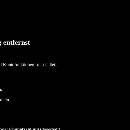
 entfernst
d Kontofunktionen freischaltet.
.
räten.
 oder
Einmalzahlung
(dauerhaft).