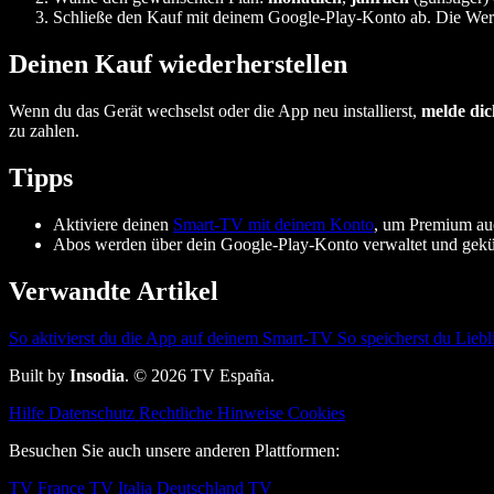
Schließe den Kauf mit deinem Google-Play-Konto ab. Die Wer
Deinen Kauf wiederherstellen
Wenn du das Gerät wechselst oder die App neu installierst,
melde dic
zu zahlen.
Tipps
Aktiviere deinen
Smart-TV mit deinem Konto
, um Premium au
Abos werden über dein Google-Play-Konto verwaltet und gekü
Verwandte Artikel
So aktivierst du die App auf deinem Smart-TV
So speicherst du Lieb
Built by
Insodia
. © 2026 TV España.
Hilfe
Datenschutz
Rechtliche Hinweise
Cookies
Besuchen Sie auch unsere anderen Plattformen:
TV France
TV Italia
Deutschland TV