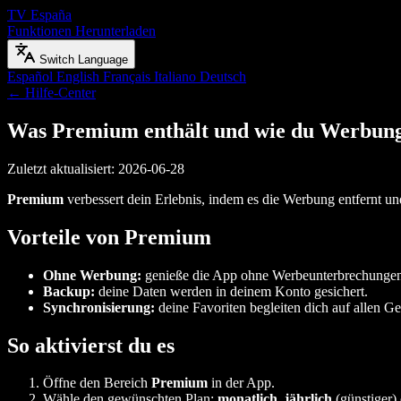
TV España
Funktionen
Herunterladen
Switch Language
Español
English
Français
Italiano
Deutsch
← Hilfe-Center
Was Premium enthält und wie du Werbung
Zuletzt aktualisiert: 2026-06-28
Premium
verbessert dein Erlebnis, indem es die Werbung entfernt un
Vorteile von Premium
Ohne Werbung:
genieße die App ohne Werbeunterbrechungen
Backup:
deine Daten werden in deinem Konto gesichert.
Synchronisierung:
deine Favoriten begleiten dich auf allen Ge
So aktivierst du es
Öffne den Bereich
Premium
in der App.
Wähle den gewünschten Plan:
monatlich
,
jährlich
(günstiger)