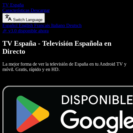
TV España
Características
Descargar
Switch Language
Español
English
Français
Italiano
Deutsch
🎉
v3.0 disponible ahora
TV España - Televisión Española en
Directo
La mejor forma de ver la televisión de España en tu Android TV y
móvil. Gratis, rápido y en HD.