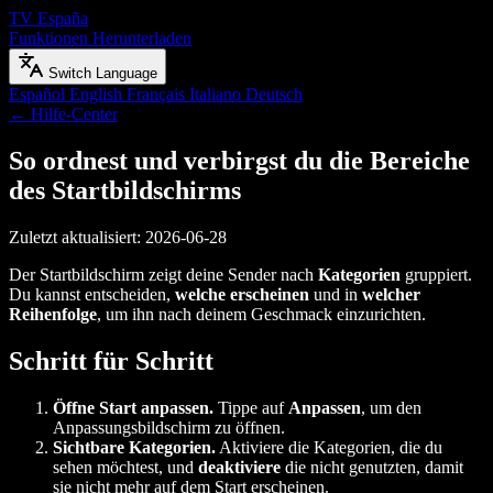
TV España
Funktionen
Herunterladen
Switch Language
Español
English
Français
Italiano
Deutsch
← Hilfe-Center
So ordnest und verbirgst du die Bereiche
des Startbildschirms
Zuletzt aktualisiert: 2026-06-28
Der Startbildschirm zeigt deine Sender nach
Kategorien
gruppiert.
Du kannst entscheiden,
welche erscheinen
und in
welcher
Reihenfolge
, um ihn nach deinem Geschmack einzurichten.
Schritt für Schritt
Öffne Start anpassen.
Tippe auf
Anpassen
, um den
Anpassungsbildschirm zu öffnen.
Sichtbare Kategorien.
Aktiviere die Kategorien, die du
sehen möchtest, und
deaktiviere
die nicht genutzten, damit
sie nicht mehr auf dem Start erscheinen.