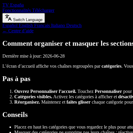
TV España
Fonctionnalités
Télécharger
Switch Language
Español
English
Français
Italiano
Deutsch
← Centre d’aide
Comment organiser et masquer les sections
Dernière mise à jour: 2026-06-28
L’écran d’accueil affiche vos chaînes regroupées par
catégories
. Vou
Pas à pas
Ouvrez Personnaliser l’accueil.
Touchez
Personnaliser
pour 
Catégories visibles.
Activez les catégories à afficher et
désacti
Réorganisez.
Maintenez et
faites glisser
chaque catégorie pour 
Conseils
Placez en haut les catégories que vous regardez le plus pour atte
Masquer des catégories ne supprime pas leurs chaînes : réactiv