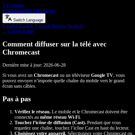
TV España
Fonctionnalités
Télécharger
Switch Language
Español
English
Français
Italiano
Deutsch
← Centre d’aide
Comment diffuser sur la télé avec
Chromecast
Dernière mise à jour: 2026-06-28
Si vous avez un
Chromecast
ou un téléviseur
Google TV
, vous
pouvez envoyer n’importe quelle chaîne du mobile vers le grand
écran sans câbles.
Pas à pas
Vérifiez le réseau.
Le mobile et le Chromecast doivent être
connectés au
même réseau Wi-Fi
.
Touchez l’icône de diffusion (Cast).
Pendant que vous
regardez une chaîne, touchez l’icône Cast en haut du lecteur.
Choisissez votre appareil.
Sélectionnez votre Chromecast ou