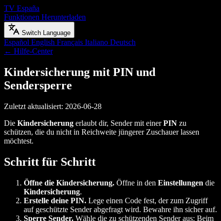
TV España
Funktionen
Herunterladen
Switch Language
Español
English
Français
Italiano
Deutsch
← Hilfe-Center
Kindersicherung mit PIN und
Sendersperre
Zuletzt aktualisiert: 2026-06-28
Die
Kindersicherung
erlaubt dir, Sender mit einer
PIN
zu
schützen, die du nicht in Reichweite jüngerer Zuschauer lassen
möchtest.
Schritt für Schritt
Öffne die Kindersicherung.
Öffne in den
Einstellungen
die
Kindersicherung
.
Erstelle deine PIN.
Lege einen Code fest, der zum Zugriff
auf geschützte Sender abgefragt wird. Bewahre ihn sicher auf.
Sperre Sender.
Wähle die zu schützenden Sender aus: Beim