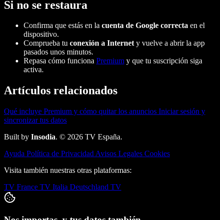
Si no se restaura
Confirma que estás en la
cuenta de Google correcta
en el
dispositivo.
Comprueba tu
conexión a Internet
y vuelve a abrir la app
pasados unos minutos.
Repasa cómo funciona
Premium
y que tu suscripción siga
activa.
Artículos relacionados
Qué incluye Premium y cómo quitar los anuncios
Iniciar sesión y
sincronizar tus datos
Built by
Insodia
. © 2026 TV España.
Ayuda
Política de Privacidad
Avisos Legales
Cookies
Visita también nuestras otras plataformas:
TV France
TV Italia
Deutschland TV
Nos importas, y tus datos también