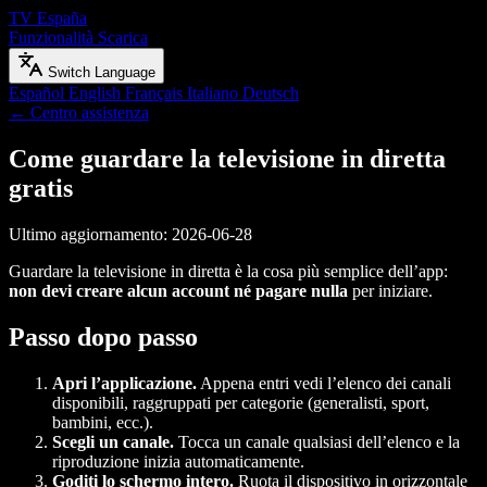
TV España
Funzionalità
Scarica
Switch Language
Español
English
Français
Italiano
Deutsch
← Centro assistenza
Come guardare la televisione in diretta
gratis
Ultimo aggiornamento: 2026-06-28
Guardare la televisione in diretta è la cosa più semplice dell’app:
non devi creare alcun account né pagare nulla
per iniziare.
Passo dopo passo
Apri l’applicazione.
Appena entri vedi l’elenco dei canali
disponibili, raggruppati per categorie (generalisti, sport,
bambini, ecc.).
Scegli un canale.
Tocca un canale qualsiasi dell’elenco e la
riproduzione inizia automaticamente.
Goditi lo schermo intero.
Ruota il dispositivo in orizzontale