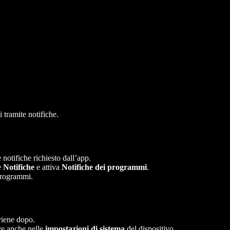
tramite notifiche.
 notifiche richiesto dall’app.
e
Notifiche
e attiva
Notifiche dei programmi
.
 programmi.
viene dopo.
ive anche nelle
impostazioni di sistema
del dispositivo.