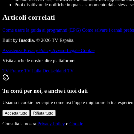
Puoi disattivare le notifiche in qualsiasi momento dalla stessa 
Articoli correlati
Come usare la guida ai programmi (EPG)
Come salvare i canali prefer
Built by
Insodia
. © 2026 TV España.
Assistenza
Privacy Policy
Avviso Legale
Cookie
Visita anche le nostre altre piattaforme:
TV France
TV Italia
Deutschland TV
Tu conti per noi, e anche i tuoi dati
Usiamo i cookie per capire come usi l’app e migliorare la tua esperienza
Accetta tutto
Rifiuta tutto
Consulta la nostra
Privacy Policy
e
Cookie
.