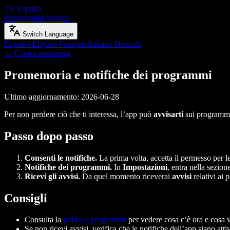
TV España
Funzionalità
Scarica
Switch Language
Español
English
Français
Italiano
Deutsch
← Centro assistenza
Promemoria e notifiche dei programmi
Ultimo aggiornamento: 2026-06-28
Per non perdere ciò che ti interessa, l’app può
avvisarti
sui programmi 
Passo dopo passo
Consenti le notifiche.
La prima volta, accetta il permesso per le
Notifiche dei programmi.
In
Impostazioni
, entra nella sezion
Ricevi gli avvisi.
Da quel momento riceverai
avvisi
relativi ai
Consigli
Consulta la
guida ai programmi
per vedere cosa c’è ora e cosa 
Se non ricevi avvisi, verifica che le notifiche dell’app siano att