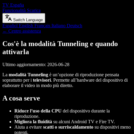
TV España
Funzionalità
Scarica
Switch Language
Español
English
Français
Italiano
Deutsch
← Centro assistenza
Cos'è la modalità Tunneling e quando
attivarla
Ultimo aggiornamento: 2026-06-28
La
modalità Tunneling
è un’opzione di riproduzione pensata
soprattutto per i
televisori
. Permette all’hardware del dispositivo di
elaborare il video in modo più diretto.
A cosa serve
Riduce l’uso della CPU
del dispositivo durante la
riproduzione.
Migliora la fluidità
su alcuni Android TV e Fire TV.
Aiuta a evitare
scatti o surriscaldamento
su dispositivi meno
potenti.